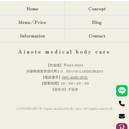
Home
Concept
Menu／Price
Blog
Information
Contact
Ainote medical body care
【所在地】〒663-8201
兵庫県西宮市田代町1-3 RYO’S GARDENS203
【電話番号】
080-4985-2531
【営業時間】10：00～20：00
【定休日】不定休
COPYRIGHT © Ainote medical body care All rights reserved.