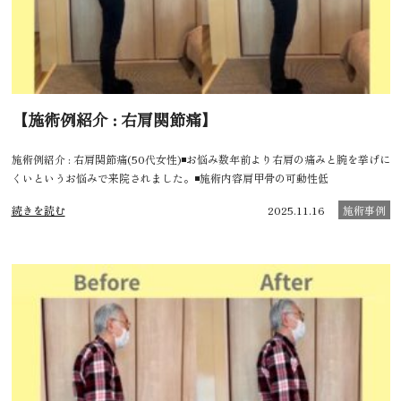
【施術例紹介 : 右肩関節痛】
施術例紹介 : 右肩関節痛(50代女性)◾️お悩み数年前より右肩の痛みと腕を挙げに
くいというお悩みで来院されました。◾️施術内容肩甲骨の可動性低
続きを読む
2025.11.16
施術事例