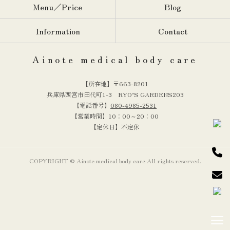
Menu／Price
Blog
Information
Contact
Ainote medical body care
【所在地】〒663-8201
兵庫県西宮市田代町1-3 RYO’S GARDENS203
【電話番号】
080-4985-2531
【営業時間】10：00～20：00
【定休日】不定休
COPYRIGHT © Ainote medical body care All rights reserved.