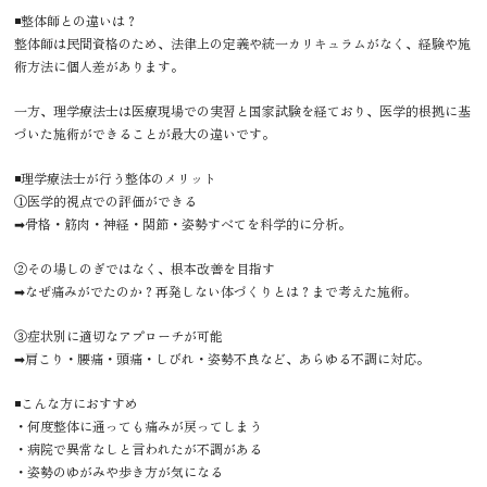
◾️整体師との違いは？
整体師は民間資格のため、法律上の定義や統一カリキュラムがなく、経験や施
術方法に個人差があります。
一方、理学療法士は医療現場での実習と国家試験を経ており、医学的根拠に基
づいた施術ができることが最大の違いです。
◾️理学療法士が行う整体のメリット
①医学的視点での評価ができる
➡︎骨格・筋肉・神経・関節・姿勢すべてを科学的に分析。
②その場しのぎではなく、根本改善を目指す
➡︎なぜ痛みがでたのか？再発しない体づくりとは？まで考えた施術。
③症状別に適切なアプローチが可能
➡︎肩こり・腰痛・頭痛・しびれ・姿勢不良など、あらゆる不調に対応。
◾️こんな方におすすめ
・何度整体に通っても痛みが戻ってしまう
・病院で異常なしと言われたが不調がある
・姿勢のゆがみや歩き方が気になる