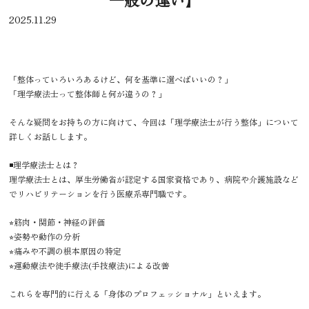
2025.11.29
「整体っていろいろあるけど、何を基準に選べばいいの？」
「理学療法士って整体師と何が違うの？」
そんな疑問をお持ちの方に向けて、今回は「理学療法士が行う整体」について
詳しくお話しします。
◾️理学療法士とは？
理学療法士とは、厚生労働省が認定する国家資格であり、病院や介護施設など
でリハビリテーションを行う医療系専門職です。
⭐︎筋肉・関節・神経の評価
⭐︎姿勢や動作の分析
⭐︎痛みや不調の根本原因の特定
⭐︎運動療法や徒手療法(手技療法)による改善
これらを専門的に行える「身体のプロフェッショナル」といえます。